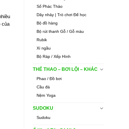
Sổ Phác Thảo
Dây nhảy | Trò chơi Để học
nhiều
Bộ đồ hàng
o của
Bộ rút thanh Gỗ / Gỗ màu
Rubik
Xí ngầu
Bộ Ráp / Xếp Hình
THỂ THAO – BƠI LỘI – KHÁC
Phao / Đồ bơi
Cầu đá
Nệm Yoga
SUDOKU
Sudoku