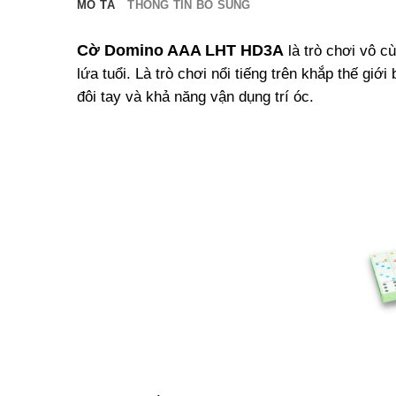
MÔ TẢ
THÔNG TIN BỔ SUNG
Cờ Domino AAA LHT HD3A
là trò chơi vô 
lứa tuổi. Là trò chơi nổi tiếng trên khắp thế giớ
đôi tay và khả năng vận dụng trí óc.