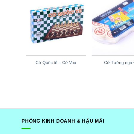
Cao cấp
Cờ Quốc tế – Cờ Vua
Cờ Tướng ngà 
PHÒNG KINH DOANH & HẬU MÃI