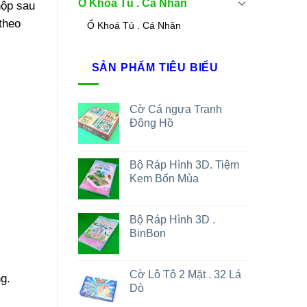
Ổ Khoá Tủ . Cá Nhân
hộp sau
 theo
Ổ Khoá Tủ . Cá Nhân
SẢN PHẨM TIÊU BIỂU
Cờ Cá ngựa Tranh
Đông Hồ
Bộ Ráp Hình 3D. Tiệm
Kem Bốn Mùa
Bộ Ráp Hình 3D .
BinBon
Cờ Lô Tô 2 Mặt . 32 Lá
g.
Dò