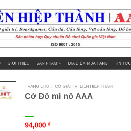
SẢN PHẨM
Ủ
GIỚI THIỆU
ĐỊA ĐIỂM MUA HÀNG
TIN TỨC
TRANG CHỦ
/
CỜ GIẢI TRÍ LIÊN HIỆP THÀNH
Cờ Đô mi nô AAA
94,000
₫